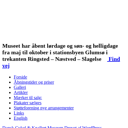
Museet har åbent lørdage og søn- og helligdage
fra maj til oktober i stationsbyen Glumsø i
trekanten Ringsted – Næstved – Slagelse
Find
vej
Forside
Åbningstider og priser
Galleri
Artikler
Mærker til salg:
Plakater sælges
Støtteforening nye arrangementer
Links
English
Dansk Cykel & Knallert Museum
Drevet af WordPress