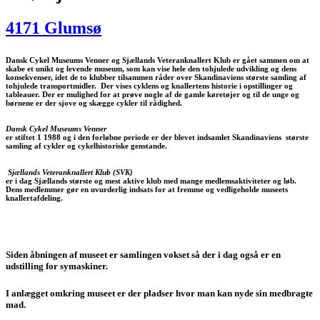
4171 Glumsø
Dansk Cykel Museums Venner og Sjællands Veteranknallert Klub er gået sammen om at
skabe et unikt og levende museum, som kan vise hele den tohjulede udvikling og dens
konsekvenser, idet de to klubber tilsammen råder over Skandinaviens største samling af
tohjulede transportmidler. Der vises cyklens og knallertens historie i opstillinger og
tableauer. Der er mulighed for at prøve nogle af de gamle køretøjer og til de unge og
børnene er der sjove og skægge cykler til rådighed.
Dansk Cykel Museums Venner
er stiftet 1 1988 og i den forløbne periode er der blevet indsamlet Skandinaviens største
samling af cykler og cykelhistoriske genstande.
Sjællands Veteranknallert Klub (SVK)
er i dag Sjællands største og mest aktive klub med mange medlemsaktiviteter og løb.
Dens medlemmer gør en uvurderlig indsats for at fremme og vedligeholde museets
knallertafdeling.
Siden åbningen af museet er samlingen vokset så der i dag også er en
udstilling for symaskiner.
I anlægget omkring museet er der pladser hvor man kan nyde sin medbragte
mad.